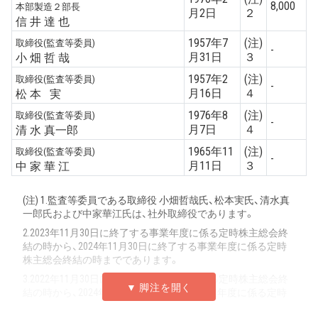
8,000
本部製造２部長
月2日
２
信 井 達 也
1957年7
(注)
取締役(監査等委員)
-
月31日
３
小 畑 哲 哉
1957年2
(注)
取締役(監査等委員)
-
月16日
４
松 本 実
1976年8
(注)
取締役(監査等委員)
-
月7日
４
清 水 真一郎
1965年11
(注)
取締役(監査等委員)
-
月11日
３
中 家 華 江
(注) 1.監査等委員である取締役 小畑哲哉氏、松本実氏、清水真
一郎氏および中家華江氏は、社外取締役であります。
2.2023年11月30日に終了する事業年度に係る定時株主総会終
結の時から、2024年11月30日に終了する事業年度に係る定時
株主総会終結の時までであります。
3.2022年11月30日に終了する事業年度に係る定時株主総会終
結の時から、2024年11月30日に終了する事業年度に係る定時
株主総会終結の時までであります。