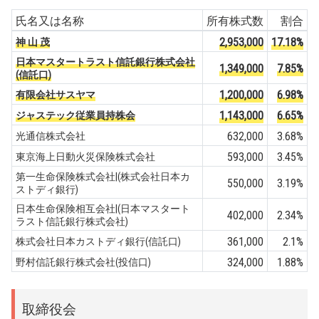
氏名又は名称
所有株式数
割合
2,953,000
17.18%
神 山 茂
日本マスタートラスト信託銀行株式会社
1,349,000
7.85%
(信託口)
1,200,000
6.98%
有限会社サスヤマ
1,143,000
6.65%
ジャステック従業員持株会
632,000
3.68%
光通信株式会社
593,000
3.45%
東京海上日動火災保険株式会社
第一生命保険株式会社|(株式会社日本カ
550,000
3.19%
ストディ銀行)
日本生命保険相互会社|(日本マスタート
402,000
2.34%
ラスト信託銀行株式会社)
361,000
2.1%
株式会社日本カストディ銀行(信託口)
324,000
1.88%
野村信託銀行株式会社(投信口)
取締役会