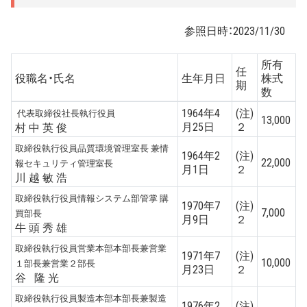
参照日時：
2023/11/30
所有
任
役職名・氏名
生年月日
株式
期
数
1964年4
(注)
代表取締役社長執行役員
13,000
月25日
２
村 中 英 俊
取締役執行役員品質環境管理室長 兼情
1964年2
(注)
22,000
報セキュリティ管理室長
月1日
２
川 越 敏 浩
取締役執行役員情報システム部管掌 購
1970年7
(注)
7,000
買部長
月9日
２
牛 頭 秀 雄
取締役執行役員営業本部本部長兼営業
1971年7
(注)
10,000
１部長兼営業２部長
月23日
２
谷 隆 光
取締役執行役員製造本部本部長兼製造
1976年2
(注)