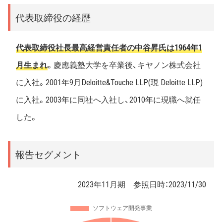
4.2023年11月30日に終了する事業年度に係る定時株主総会終
結の時から、2025年11月30日に終了する事業年度に係る定時
代表取締役の経歴
株主総会終結の時までであります。
5.当社では、「取締役会の経営に関する意思決定機能ならびに
代表取締役社長最高経営責任者の中谷昇氏は1964年1
業務執行に対する監視監督機能およびその責任」と「執行役員
の業務執行機能およびその責任」との区分を明確にするため、
月生まれ
。慶應義塾大学を卒業後、キヤノン株式会社
執行役員制度を導入しております。
6.当社では法令に定める監査等委員である取締役の員数を欠
に入社。2001年9月Deloitte&Touche LLP(現 Deloitte LLP)
くことになる場合に備え、あらかじめ補欠の監査等委員であ
る取締役1名を選任しております。補欠の監査等委員である取
に入社。2003年に同社へ入社し、2010年に現職へ就任
締役の略歴は次のとおりであります。 氏名 生年月日 略歴 所
した。
有株式数(千株) 大 屋 哲 1954年4月28日生 1978年4月 麒麟麦酒
株式会社(現キリンホールディングス株式会社)入社 - 2008年3
月 同社法務部長 2012年10月 株式会社アークス 入社 2013年5
月 同社法務コンプライアンスグループ ゼネラルマネージャー
報告セグメント
2019年8月 企業法務・企業コンプライアンス アドバイザー(現
任)
※有価証券報告書から抜粋
2023年11月期 参照日時：
2023/11/30