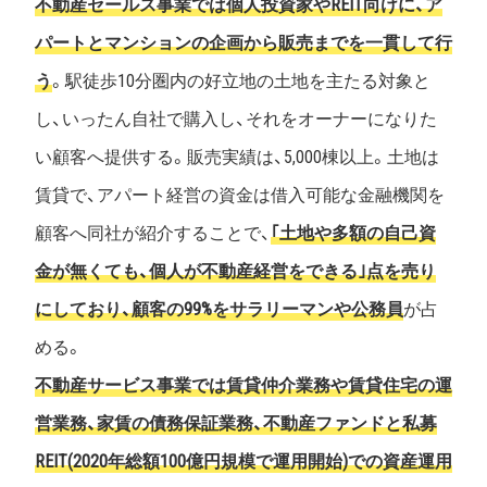
不動産セールス事業では個人投資家やREIT向けに、ア
パートとマンションの企画から販売までを一貫して行
う
。駅徒歩10分圏内の好立地の土地を主たる対象と
し、いったん自社で購入し、それをオーナーになりた
い顧客へ提供する。販売実績は、5,000棟以上。土地は
賃貸で、アパート経営の資金は借入可能な金融機関を
顧客へ同社が紹介することで、
｢土地や多額の自己資
金が無くても、個人が不動産経営をできる｣点を売り
にしており、顧客の99%をサラリーマンや公務員
が占
める。
不動産サービス事業では賃貸仲介業務や賃貸住宅の運
営業務、家賃の債務保証業務、不動産ファンドと私募
REIT(2020年総額100億円規模で運用開始)での資産運用