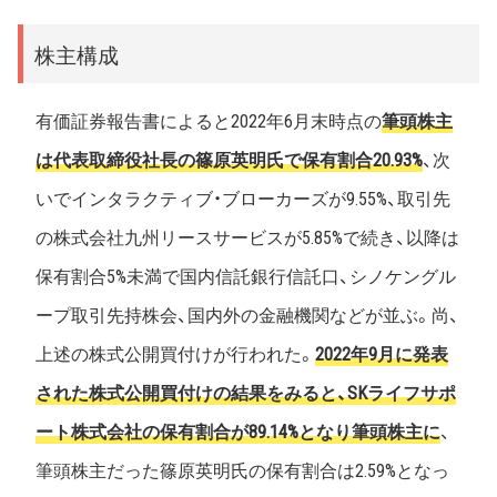
株主構成
有価証券報告書によると2022年6月末時点の
筆頭株主
は代表取締役社長の篠原英明氏で保有割合20.93%
、次
いでインタラクティブ・ブローカーズが9.55%、取引先
の株式会社九州リースサービスが5.85%で続き、以降は
保有割合5%未満で国内信託銀行信託口、シノケングル
ープ取引先持株会、国内外の金融機関などが並ぶ。尚、
上述の株式公開買付けが行われた。
2022年9月に発表
された株式公開買付けの結果をみると、SKライフサポ
ート株式会社の保有割合が89.14%となり筆頭株主に
、
筆頭株主だった篠原英明氏の保有割合は2.59%となっ