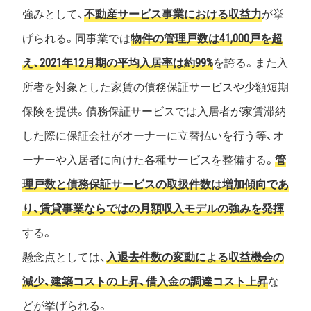
強みとして、
不動産サービス事業における収益力
が挙
げられる。同事業では
物件の管理戸数は41,000戸を超
え、2021年12月期の平均入居率は約99%
を誇る。また入
所者を対象とした家賃の債務保証サービスや少額短期
保険を提供。債務保証サービスでは入居者が家賃滞納
した際に保証会社がオーナーに立替払いを行う等、オ
ーナーや入居者に向けた各種サービスを整備する。
管
理戸数と債務保証サービスの取扱件数は増加傾向であ
り、賃貸事業ならではの月額収入モデルの強みを発揮
する。
懸念点としては、
入退去件数の変動による収益機会の
減少、建築コストの上昇、借入金の調達コスト上昇
な
どが挙げられる。