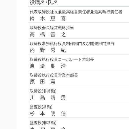
役職名・氏名
代表取締役社長兼最高経営責任者兼最高執行責任者
鈴 木 恵 喜
取締役会長経営戦略担当
高 橋 善 之
取締役常務執行役員制作部門及び開発部門担当
内 野 秀 紀
取締役執行役員コーポレート本部長
渡 邉 朋 浩
取締役執行役員営業本部長
原 田 憲
取締役(非常勤)
川 島 晴 男
監査役(常勤)
杉 本 明 信
監査役(非常勤)