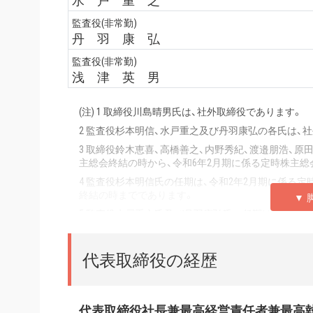
水 戸 重 之
監査役(非常勤)
丹 羽 康 弘
監査役(非常勤)
浅 津 英 男
(注) 1 取締役川島晴男氏は、社外取締役であります。
2 監査役杉本明信、水戸重之及び丹羽康弘の各氏は、
3 取締役鈴木恵喜、高橋善之、内野秀紀、渡邉朋浩、原
主総会終結の時から、令和6年2月期に係る定時株主総
4 監査役杉本明信氏の任期は、令和2年2月期に係る
終結の時までであります。
5 監査役水戸重之氏及び丹羽康弘氏の任期は、令和4
時株主総会終結の時までであります。
6 監査役浅津英男氏の任期は、令和5年2月期に係る
代表取締役の経歴
終結の時までであります。
代表取締役社長兼最高経営責任者兼最高執