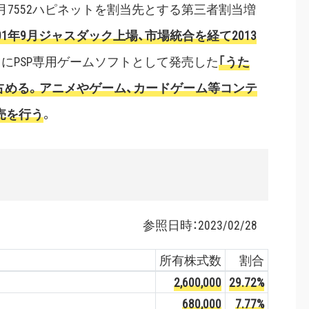
12月7552ハピネットを割当先とする第三者割当増
001年9月ジャスダック上場、市場統合を経て2013
6月にPSP専用ゲームソフトとして発売した
｢うた
占める。アニメやゲーム、カードゲーム等コンテ
売を行う
。
参照日時：
2023/02/28
所有株式数
割合
2,600,000
29.72%
680,000
7.77%