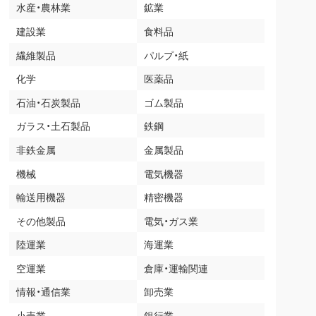
水産・農林業
鉱業
建設業
食料品
繊維製品
パルプ・紙
化学
医薬品
石油・石炭製品
ゴム製品
ガラス・土石製品
鉄鋼
非鉄金属
金属製品
機械
電気機器
輸送用機器
精密機器
その他製品
電気・ガス業
陸運業
海運業
空運業
倉庫・運輸関連
情報・通信業
卸売業
小売業
銀行業