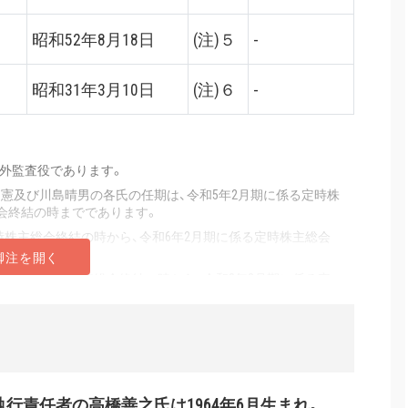
昭和52年8月18日
(注)５
-
昭和31年3月10日
(注)６
-
社外監査役であります。
田憲及び川島晴男の各氏の任期は、令和5年2月期に係る定時株
会終結の時までであります。
定時株主総会終結の時から、令和6年2月期に係る定時株主総会
年2月期に係る定時総会終結の時から、令和8年2月期に係る定
定時株主総会終結の時から、令和9年2月期に係る定時株主総会
※有価証券報告書から抜粋
行責任者の高橋善之氏は1964年6月生まれ
。