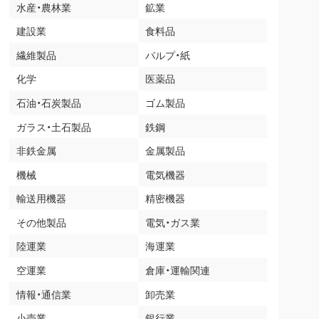
水産・農林業
鉱業
建設業
食料品
繊維製品
パルプ・紙
化学
医薬品
石油・石炭製品
ゴム製品
ガラス・土石製品
鉄鋼
非鉄金属
金属製品
機械
電気機器
輸送用機器
精密機器
その他製品
電気・ガス業
陸運業
海運業
空運業
倉庫・運輸関連
情報・通信業
卸売業
小売業
銀行業