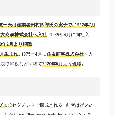
一氏は創業者田村四郎氏の実子で、1962年7月
住友商事株式会社へ入社
。1989年4月に同社入
00年2月より現職
。
3月生まれ
。1975年4月に
住友商事株式会社
へ入
、代表取締役などを経て
2020年6月より現職
。
プ｣
の2セグメントで構成される。前者は従来の
nt Pharmaceuticals, Inc.を中心とする