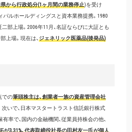
県から行政処分(1ヶ月間の業務停止
)を受け
メディパルホールディングスと資本業務提携。1980
証二部上場。2006年11月、名証ならびに大証とも
一部上場。現在は、
ジェネリック医薬品(後発品)
点での
筆頭株主は、創業者一族の資産管理会社
。次いで、日本マスタートラスト信託銀行株式
の保有率で、国内の金融機関、従業員持株会の他、
拓が3.31%、代表取締役社長の田村友一氏が個人