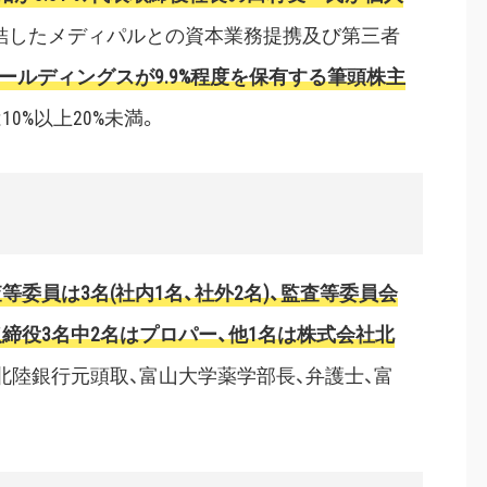
に締結したメディパルとの資本業務提携及び第三者
ホールディングスが9.9%程度を保有する筆頭株主
0%以上20%未満。
査等委員は3名(社内1名、社外2名)、監査等委員会
締役3名中2名はプロパー、他1名は株式会社北
北陸銀行元頭取、富山大学薬学部長、弁護士、富