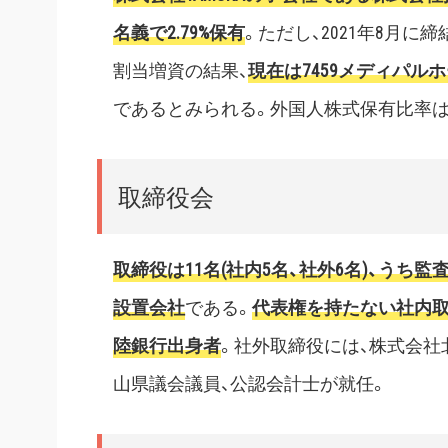
名義で2.79%保有
。ただし、2021年8月
割当増資の結果、
現在は7459メディパル
であるとみられる。外国人株式保有比率は1
取締役会
取締役は11名(社内5名、社外6名)、うち監
設置会社
である。
代表権を持たない社内取
陸銀行出身者
。社外取締役には、株式会社
山県議会議員、公認会計士が就任。