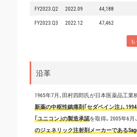
FY2023.Q2
2022.09
44,188
FY2023.Q3
2022.12
47,462
も
沿革
1965年7月、田村四郎氏が日本医薬品工
新薬の中枢性鎮痛剤｢セダペイン注｣、19
｢ユニコン｣の製造承認
を取得。2005年6
のジェネリック注射剤メーカーであるSagent Pha