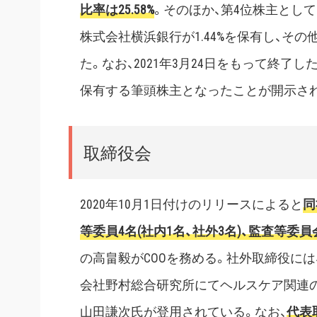
比率は25.58%
。そのほか、第4位株主として
株式会社横浜銀行が1.44%を保有し、そ
た。なお、2021年3月24日をもって終了したMB
保有する筆頭株主となったことが開示さ
取締役会
2020年10月1日付けのリリースによると
同
等委員4名(社内1名、社外3名)、
監査等委員
の高畠毅がCOOを務める。社外取締役に
会社野村総合研究所にてヘルスケア関連
山田謙次氏が登用されている。なお、
代表