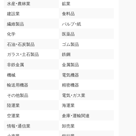
水産・農林業
鉱業
建設業
食料品
繊維製品
パルプ・紙
化学
医薬品
石油・石炭製品
ゴム製品
ガラス・土石製品
鉄鋼
非鉄金属
金属製品
機械
電気機器
輸送用機器
精密機器
その他製品
電気・ガス業
陸運業
海運業
空運業
倉庫・運輸関連
情報・通信業
卸売業
小売業
銀行業