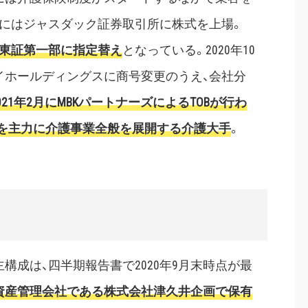
12月にはジャスダック証券取引所に株式を上場。
には東証第一部に指定替え
となっている。2020年10
イホールディングスに商号変更のうえ、会社分
021年2月にMBKパートナーズによるTOBが行わ
を主力に介護事業全般を展開する介護大手
。
成は、四半期報告書で2020年9月末時点が最
資産管理会社である株式会社津久井企画で保有