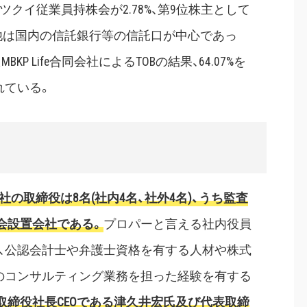
ツクイ従業員持株会が2.78%、第9位株主として
の他は国内の信託銀行等の信託口が中心であっ
KP Life合同会社によるTOBの結果、64.07%を
れている。
社の取締役は8名(社内4名、社外4名)、うち監査
会設置会社
である。
プロパーと言える社内役員
は、公認会計士や弁護士資格を有する人材や株式
のコンサルティング業務を担った経験を有する
取締役社長CEOである津久井宏氏及び代表取締