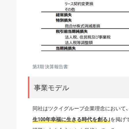
第3期 決算報告書
事業モデル
同社はツクイグループ企業理念において
生100年幸福に生きる時代を創る｣
を掲げ