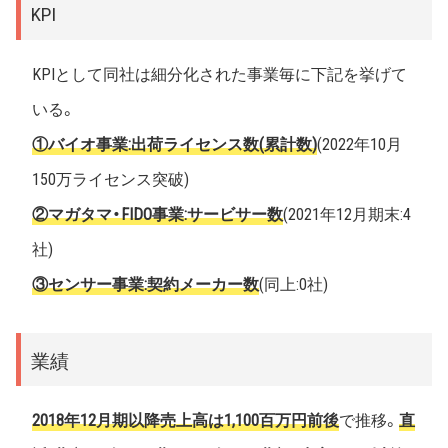
KPI
KPIとして同社は細分化された事業毎に下記を挙げて
いる。
①バイオ事業:出荷ライセンス数(累計数)
(2022年10月
150万ライセンス突破)
②マガタマ・FIDO事業:サービサー数
(2021年12月期末:4
社)
③センサー事業:契約メーカー数
(同上:0社)
業績
2018年12月期以降売上高は1,100百万円前後
で推移。
直