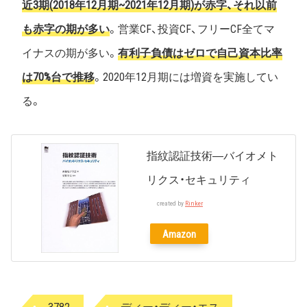
近3期(2018年12月期~2021年12月期)が赤字、それ以前
も赤字の期が多い
。営業CF、投資CF、フリーCF全てマ
イナスの期が多い。
有利子負債はゼロで自己資本比率
は70%台で推移
。2020年12月期には増資を実施してい
る。
指紋認証技術―バイオメト
リクス・セキュリティ
created by
Rinker
Amazon
3782
ディー・ディー・エス