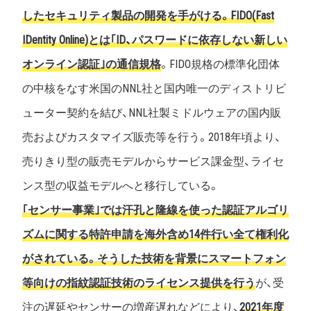
したセキュリティ製品の開発を手がける。FIDO(Fast
IDentity Online)とは｢ID、パスワードに依存しない新しい
オンライン認証｣の通信規格
。FIDO規格の標準化団体
の中核をなす米国のNNL社と国内唯一のディストリビ
ューター契約を結び、NNL社製ミドルウェアの国内販
売およびカスタマイズ販売等を行う。2018年頃より、
売りきり型の販売モデルからサービス課金型、ライセ
ンス型の収益モデルへと移行している。
｢センサー事業｣では汗孔と隆線を使った認証アルゴリ
ズムに関する特許申請を海外含め14件行い全て権利化
がされている。そうした技術を背景にスマートフォン
等向けの指紋認証技術のライセンス提供を行う
が、受
注の遅延やセンサーの増産遅れなどにより、
2021年度