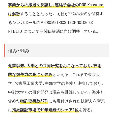
事業からの撤退を決議し、連結子会社のDDS Korea, Inc.
は解散
することとなった。 同社が55%の株式を保有す
るシンガポールのMICROMETRICS TECHNOLOGIES
PTE.LTD. についても関係解消に向け調整している。
強み・弱み
創業以来、大学との共同研究をおこなっており、技術
的な競争力の高さが強み
といえる。これまで東京大
学、名古屋工業大学、中部大学の各校と連携しており、
中部大学との研究開発は現在も継続している。海外も
含めた
特許取得数37件
にも裏付けされた技術力を背景
に
指紋認証市場で10年連続のシェア1位
を誇る。