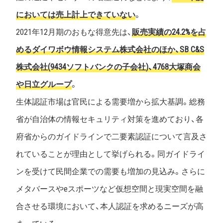
においては売上計上できていない
。
2021年12月期のおもな得意先は、
販売実績の24.2%を占
めるダイワボウ情報システム株式会社のほか、SB C&S
株式会社(9434ソフトバンクの子会社)、4768大塚商会
や日立グループ
。
生体認証市場は官民による需要増から拡大基調。総務
省が自治体の情報セキュリティ対策を進めており、各
府省からのガイドラインで二要素認証について言及さ
れていることが理由として挙げられる。同ガイドライ
ンを受けて民間企業での需要も増加の見込み。さらに
メタバースやeスポーツなど仮想空間と現実空間を融
合させる環境において、本人認証を求めるニーズが高
まっている。