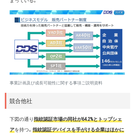
事業計画及び成長可能性に関する事項ご説明資料
競合他社
下図の通り
指紋認証市場の同社が64.2%とトップシェ
ア
を持つ。
指紋認証デバイスを手がける企業はほかに