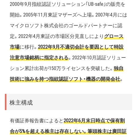
2000年9月指紋認証ソリューション｢UB-safe｣の販売を
開始。2005年11月東証マザーズへ上場。2007年4月には
マイクロソフト株式会社のゴールドパートナーに認
定。2022年4月東証の市場区分見直しにより
グロース
市場
に移行。
2022年9月不適切会計を要因として特設
注意市場銘柄に指定される
。2022年10月認証ソリュー
ション累計出荷が150万ライセンスを突破した。
独自
技術に強みを持つ指紋認証ソフト・機器の開発会社
。
株主構成
有価証券報告書によると
2022年6月末日時点で保有割
合が5%を超える株主は存在しない。筆頭株主は廣田証