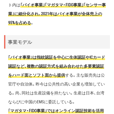
ト内は
｢バイオ事業｣｢マガタマ・FIDO事業｣｢センサー事
業｣に細分化され、2021年はバイオ事業が全体売上の
95%を占める
。
事業モデル
｢バイオ事業｣は指紋認証を中心に生体認証やICカード
認証など、複数の認証方式を組み合わせた多要素認証
をハード面とソフト面から提供
する。主な販売先は公
官庁や自治体。昨今は公共性の高い企業も増加してい
る。尚、同社は生産設備を持たない。生産は日本、台湾
ならびに中国のEMSに委託している。
｢マガタマ・FIDO事業｣ではオンライン認証技術を活用