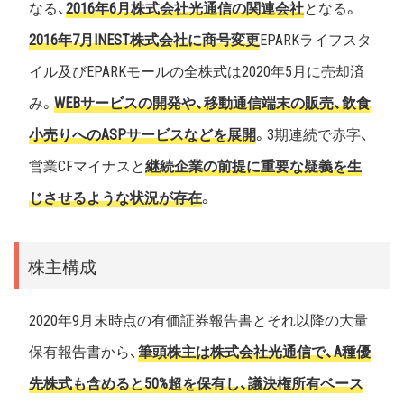
なる、
2016年6月株式会社光通信の関連会社
となる。
2016年7月INEST株式会社に商号変更
EPARKライフスタ
イル及びEPARKモールの全株式は2020年5月に売却済
み。
WEBサービスの開発や、移動通信端末の販売、飲食
小売りへのASPサービスなどを展開
。3期連続で赤字、
営業CFマイナスと
継続企業の前提に重要な疑義を生
じさせるような状況が存在
。
株主構成
2020年9月末時点の有価証券報告書とそれ以降の大量
保有報告書から、
筆頭株主は株式会社光通信で、A種優
先株式も含めると50%超を保有し、議決権所有ベース