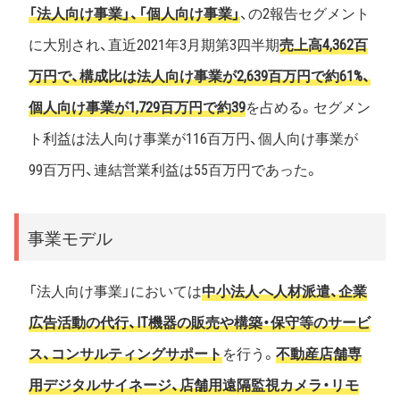
「法人向け事業」、「個人向け事業」
、の2報告セグメント
に大別され、直近2021年3月期第3四半期
売上高4,362百
万円で、構成比は法人向け事業が2,639百万円で約61%、
個人向け事業が1,729百万円で約39
を占める。セグメン
ト利益は法人向け事業が116百万円、個人向け事業が
99百万円、連結営業利益は55百万円であった。
事業モデル
「法人向け事業」においては
中小法人へ人材派遣、企業
広告活動の代行、IT機器の販売や構築・保守等のサービ
ス、コンサルティングサポート
を行う。
不動産店舗専
用デジタルサイネージ、店舗用遠隔監視カメラ・リモ