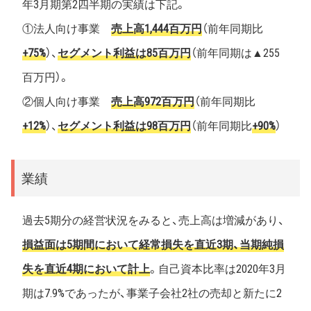
年3月期第2四半期の実績は下記。
①法人向け事業
売上高1,444百万円
（前年同期比
+75%
）、
セグメント利益は85百万円
（前年同期は▲255
百万円）。
②個人向け事業
売上高972百万円
（前年同期比
+12%
）、
セグメント利益は98百万円
（前年同期比
+90%
）
業績
過去5期分の経営状況をみると、売上高は増減があり、
損益面は5期間において経常損失を直近3期、当期純損
失を直近4期において計上
。自己資本比率は2020年3月
期は7.9%であったが、事業子会社2社の売却と新たに2