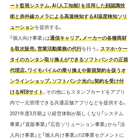
ート監視システム、AI（人工知能）を活用した顔認識技
術と赤外線カメラによる高速検知するAI温度検知ソリ
ューション
を提供する。
「個人向け事業」は
通信キャリア、メーカーの各種商材
を取次販売、営業活動業務の代行
を行う。
スマホ・ケー
タイのカンタン取り換えができるソフトバンクの正規
代理店、ワイモバイルの乗り換えや新規契約を扱うオ
ンラインショップ、ソフトバンク光の」契約を受け付
けるWEBサイト
、その他にもスタンプカードをアプリ
内で一元管理できる共通店舗アプリなどを提供する。
2021年度3月期より経営体制が新しくなり「システム
事業」「直販事業」「広告ソリューション事業」から「法
人向け事業」と「個人向け事業」の2事業セグメントに