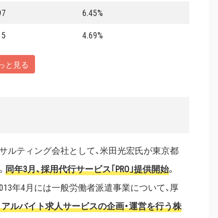
97
6.45%
15
4.69%
っと見る
コンサルティング会社として、米田光宏氏が東京都
。
同年3月、採用代行サービス｢PRO｣提供開始
。
2013年4月には一般労働者派遣事業について、厚
3月、アルバイト求人サービスの企画・運営を行う株