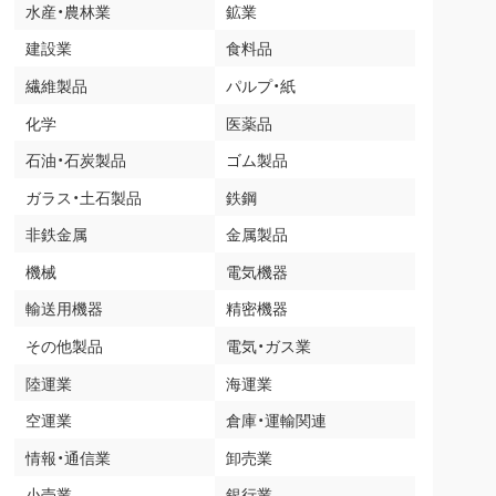
水産・農林業
鉱業
建設業
食料品
繊維製品
パルプ・紙
化学
医薬品
石油・石炭製品
ゴム製品
ガラス・土石製品
鉄鋼
非鉄金属
金属製品
機械
電気機器
輸送用機器
精密機器
その他製品
電気・ガス業
陸運業
海運業
空運業
倉庫・運輸関連
情報・通信業
卸売業
小売業
銀行業