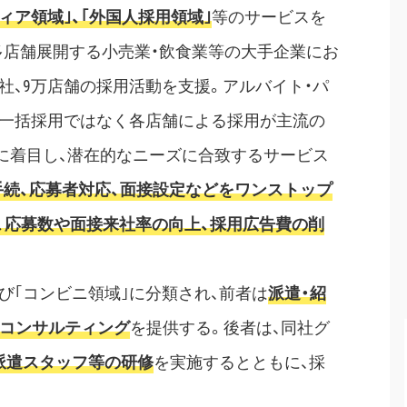
ア領域｣、｢外国人採用領域｣
等のサービスを
に多店舗展開する小売業・飲食業等の大手企業にお
0社、9万店舗の採用活動を支援。アルバイト・パ
の一括採用ではなく各店舗による採用が主流の
に着目し、潜在的なニーズに合致するサービス
手続、応募者対応、面接設定などをワンストップ
、応募数や面接来社率の向上、採用広告費の削
び｢コンビニ領域｣に分類され、前者は
派遣・紹
たコンサルティング
を提供する。後者は、同社グ
派遣スタッフ等の研修
を実施するとともに、採
。