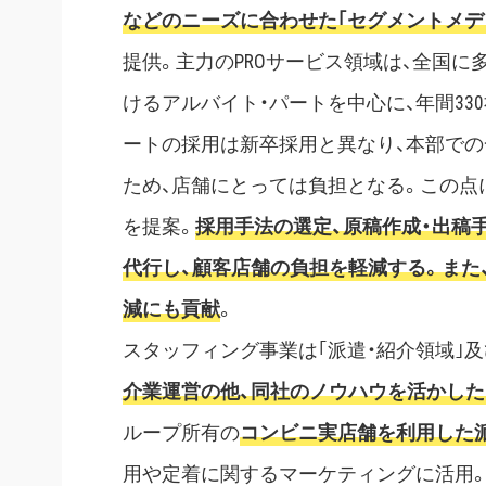
などのニーズに合わせた｢セグメントメディ
提供。主力のPROサービス領域は、全国
けるアルバイト・パートを中心に、年間33
ートの採用は新卒採用と異なり、本部で
ため、店舗にとっては負担となる。この点
を提案。
採用手法の選定、原稿作成・出稿
代行し、顧客店舗の負担を軽減する。また
減にも貢献
。
スタッフィング事業は｢派遣・紹介領域｣及
介業運営の他、同社のノウハウを活かし
ループ所有の
コンビニ実店舗を利用した
用や定着に関するマーケティングに活用