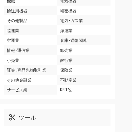
機械
電気機器
輸送用機器
精密機器
その他製品
電気・ガス業
陸運業
海運業
空運業
倉庫・運輸関連
情報・通信業
卸売業
小売業
銀行業
証券、商品先物取引業
保険業
その他金融業
不動産業
サービス業
REIT他
ツール