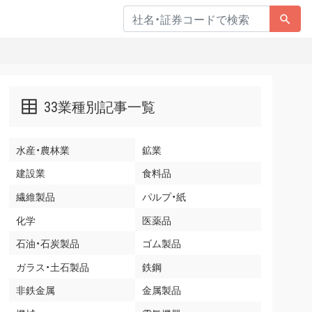
33業種別記事一覧
水産・農林業
鉱業
建設業
食料品
繊維製品
パルプ・紙
化学
医薬品
石油・石炭製品
ゴム製品
ガラス・土石製品
鉄鋼
非鉄金属
金属製品