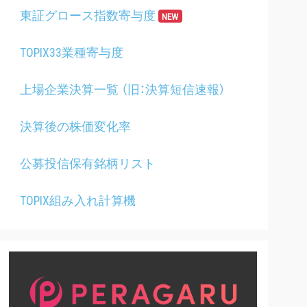
東証グロース指数寄与度
NEW
TOPIX33業種寄与度
上場企業決算一覧 （旧：決算短信速報）
決算後の株価変化率
公募投信保有銘柄リスト
TOPIX組み入れ計算機