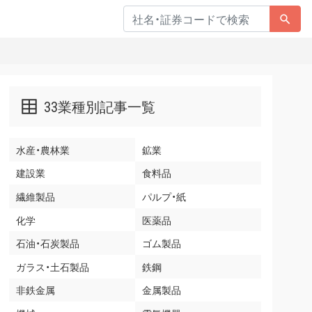
33業種別記事一覧
水産・農林業
鉱業
建設業
食料品
繊維製品
パルプ・紙
化学
医薬品
石油・石炭製品
ゴム製品
ガラス・土石製品
鉄鋼
非鉄金属
金属製品