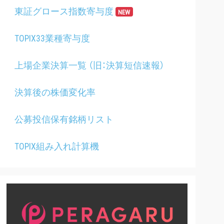
東証グロース指数寄与度
NEW
TOPIX33業種寄与度
上場企業決算一覧 （旧：決算短信速報）
決算後の株価変化率
公募投信保有銘柄リスト
TOPIX組み入れ計算機