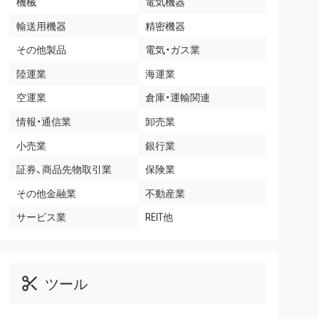
機械
電気機器
輸送用機器
精密機器
その他製品
電気・ガス業
陸運業
海運業
空運業
倉庫・運輸関連
情報・通信業
卸売業
小売業
銀行業
証券、商品先物取引業
保険業
その他金融業
不動産業
サービス業
REIT他
ツール