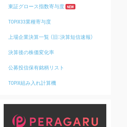
東証グロース指数寄与度
NEW
TOPIX33業種寄与度
上場企業決算一覧 （旧：決算短信速報）
決算後の株価変化率
公募投信保有銘柄リスト
TOPIX組み入れ計算機