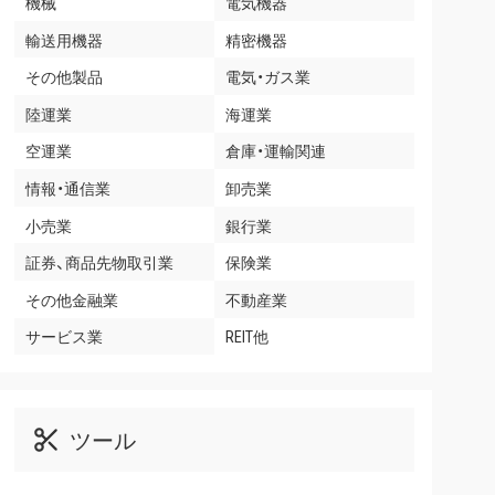
機械
電気機器
輸送用機器
精密機器
その他製品
電気・ガス業
陸運業
海運業
空運業
倉庫・運輸関連
情報・通信業
卸売業
小売業
銀行業
証券、商品先物取引業
保険業
その他金融業
不動産業
サービス業
REIT他
ツール