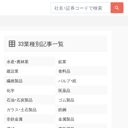
33業種別記事一覧
水産・農林業
鉱業
建設業
食料品
繊維製品
パルプ・紙
化学
医薬品
石油・石炭製品
ゴム製品
ガラス・土石製品
鉄鋼
非鉄金属
金属製品