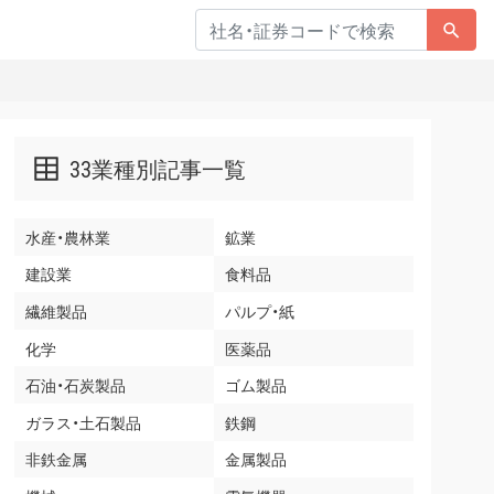
33業種別記事一覧
水産・農林業
鉱業
建設業
食料品
繊維製品
パルプ・紙
化学
医薬品
石油・石炭製品
ゴム製品
ガラス・土石製品
鉄鋼
非鉄金属
金属製品