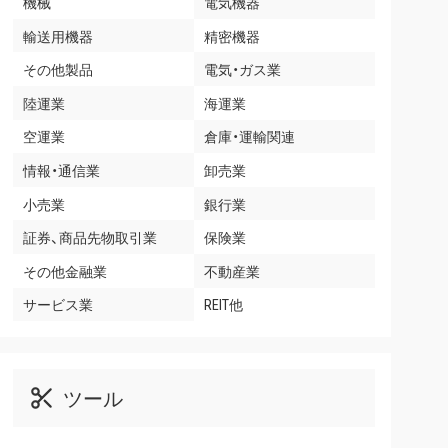
機械
電気機器
輸送用機器
精密機器
その他製品
電気・ガス業
陸運業
海運業
空運業
倉庫・運輸関連
情報・通信業
卸売業
小売業
銀行業
証券、商品先物取引業
保険業
その他金融業
不動産業
サービス業
REIT他
ツール