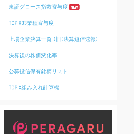
東証グロース指数寄与度
NEW
TOPIX33業種寄与度
上場企業決算一覧 （旧：決算短信速報）
決算後の株価変化率
公募投信保有銘柄リスト
TOPIX組み入れ計算機