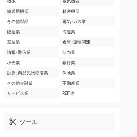
機械
電気機器
輸送用機器
精密機器
その他製品
電気・ガス業
陸運業
海運業
空運業
倉庫・運輸関連
情報・通信業
卸売業
小売業
銀行業
証券、商品先物取引業
保険業
その他金融業
不動産業
サービス業
REIT他
ツール