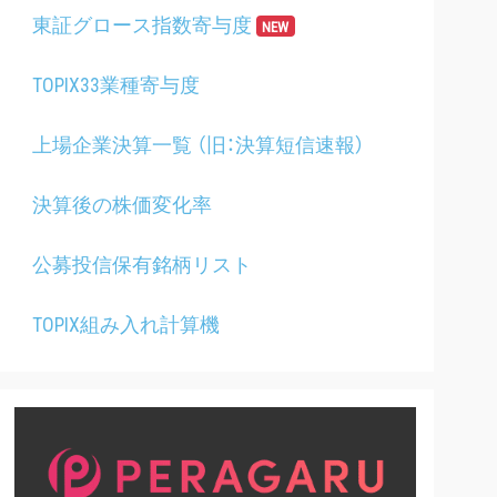
東証グロース指数寄与度
NEW
TOPIX33業種寄与度
上場企業決算一覧 （旧：決算短信速報）
決算後の株価変化率
公募投信保有銘柄リスト
TOPIX組み入れ計算機