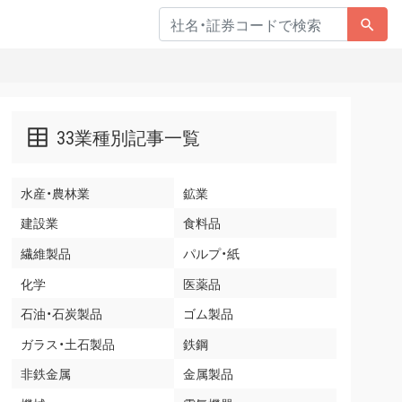
33業種別記事一覧
水産・農林業
鉱業
建設業
食料品
繊維製品
パルプ・紙
化学
医薬品
石油・石炭製品
ゴム製品
ガラス・土石製品
鉄鋼
非鉄金属
金属製品