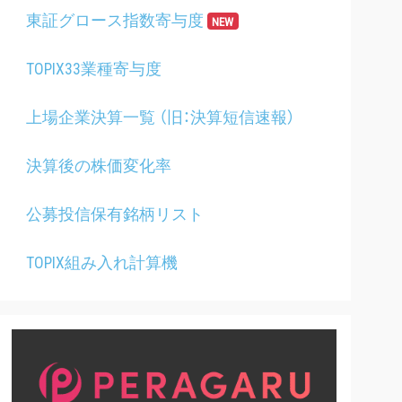
東証グロース指数寄与度
NEW
TOPIX33業種寄与度
上場企業決算一覧 （旧：決算短信速報）
決算後の株価変化率
公募投信保有銘柄リスト
TOPIX組み入れ計算機