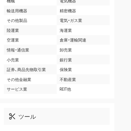
機械
電気機器
輸送用機器
精密機器
その他製品
電気・ガス業
陸運業
海運業
空運業
倉庫・運輸関連
情報・通信業
卸売業
小売業
銀行業
証券、商品先物取引業
保険業
その他金融業
不動産業
サービス業
REIT他
ツール