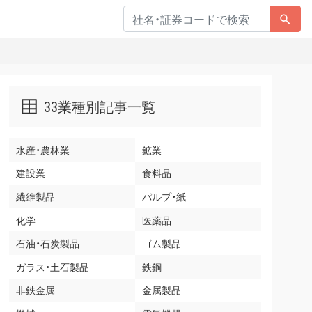
33業種別記事一覧
水産・農林業
鉱業
建設業
食料品
繊維製品
パルプ・紙
化学
医薬品
石油・石炭製品
ゴム製品
ガラス・土石製品
鉄鋼
非鉄金属
金属製品