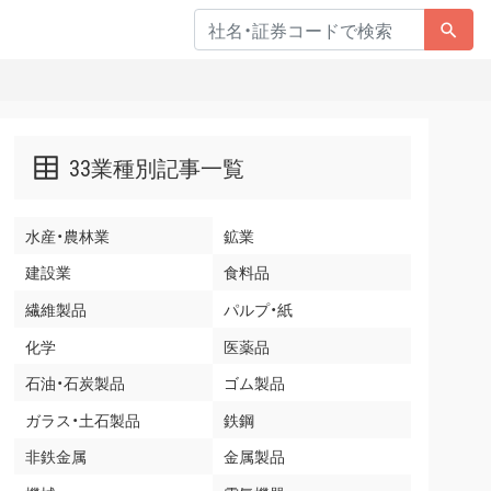
33業種別記事一覧
水産・農林業
鉱業
建設業
食料品
繊維製品
パルプ・紙
化学
医薬品
石油・石炭製品
ゴム製品
ガラス・土石製品
鉄鋼
非鉄金属
金属製品