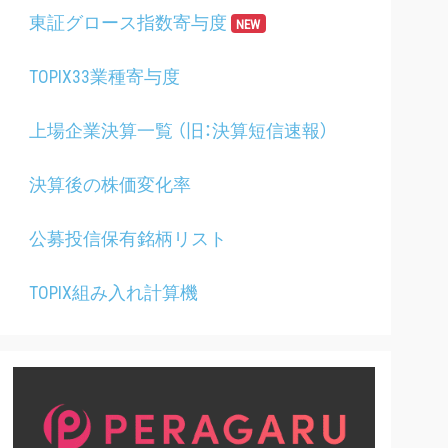
東証グロース指数寄与度
NEW
TOPIX33業種寄与度
上場企業決算一覧 （旧：決算短信速報）
決算後の株価変化率
公募投信保有銘柄リスト
TOPIX組み入れ計算機