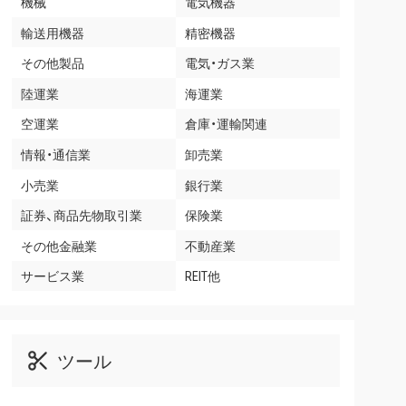
機械
電気機器
輸送用機器
精密機器
その他製品
電気・ガス業
陸運業
海運業
空運業
倉庫・運輸関連
情報・通信業
卸売業
小売業
銀行業
証券、商品先物取引業
保険業
その他金融業
不動産業
サービス業
REIT他
ツール