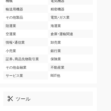
機械
電気機器
輸送用機器
精密機器
その他製品
電気・ガス業
陸運業
海運業
空運業
倉庫・運輸関連
情報・通信業
卸売業
小売業
銀行業
証券、商品先物取引業
保険業
その他金融業
不動産業
サービス業
REIT他
ツール