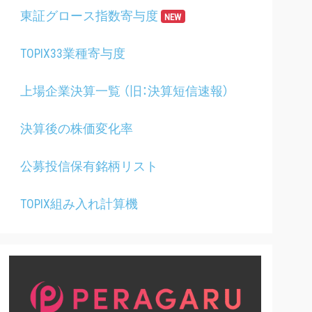
東証グロース指数寄与度
NEW
TOPIX33業種寄与度
上場企業決算一覧 （旧：決算短信速報）
決算後の株価変化率
公募投信保有銘柄リスト
TOPIX組み入れ計算機