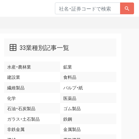
33業種別記事一覧
水産・農林業
鉱業
建設業
食料品
繊維製品
パルプ・紙
化学
医薬品
石油・石炭製品
ゴム製品
ガラス・土石製品
鉄鋼
非鉄金属
金属製品