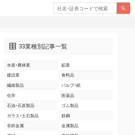
33業種別記事一覧
水産・農林業
鉱業
建設業
食料品
繊維製品
パルプ・紙
化学
医薬品
石油・石炭製品
ゴム製品
ガラス・土石製品
鉄鋼
非鉄金属
金属製品