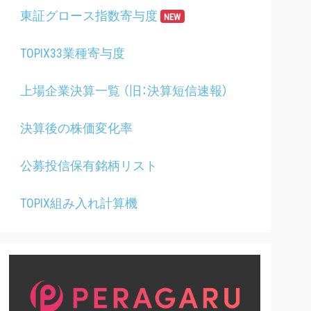
東証グロース指数寄与度
NEW
TOPIX33業種寄与度
上場企業決算一覧 （旧：決算短信速報）
決算後の株価変化率
公募投信保有銘柄リスト
TOPIX組み入れ計算機