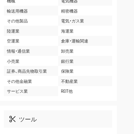
機械
電気機器
輸送用機器
精密機器
その他製品
電気・ガス業
陸運業
海運業
空運業
倉庫・運輸関連
情報・通信業
卸売業
小売業
銀行業
証券、商品先物取引業
保険業
その他金融業
不動産業
サービス業
REIT他
ツール