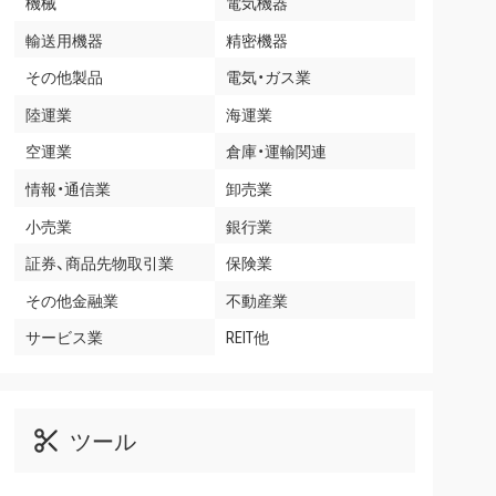
機械
電気機器
輸送用機器
精密機器
その他製品
電気・ガス業
陸運業
海運業
空運業
倉庫・運輸関連
情報・通信業
卸売業
小売業
銀行業
証券、商品先物取引業
保険業
その他金融業
不動産業
サービス業
REIT他
ツール