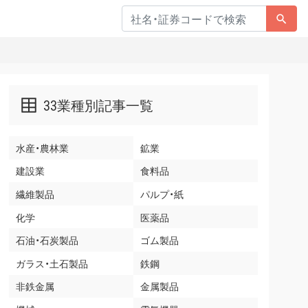
33業種別記事一覧
水産・農林業
鉱業
建設業
食料品
繊維製品
パルプ・紙
化学
医薬品
石油・石炭製品
ゴム製品
ガラス・土石製品
鉄鋼
非鉄金属
金属製品