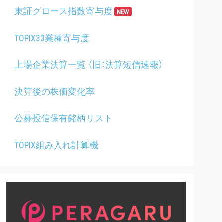
東証グロース指数寄与度
NEW
TOPIX33業種寄与度
上場企業決算一覧 （旧：決算短信速報）
決算後の株価変化率
公募投信保有銘柄リスト
TOPIX組み入れ計算機