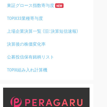
東証グロース指数寄与度
NEW
TOPIX33業種寄与度
上場企業決算一覧 （旧：決算短信速報）
決算後の株価変化率
公募投信保有銘柄リスト
TOPIX組み入れ計算機