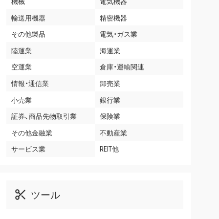
機械
電気機器
輸送用機器
精密機器
その他製品
電気・ガス業
陸運業
海運業
空運業
倉庫・運輸関連
情報・通信業
卸売業
小売業
銀行業
証券、商品先物取引業
保険業
その他金融業
不動産業
サービス業
REIT他
ツール