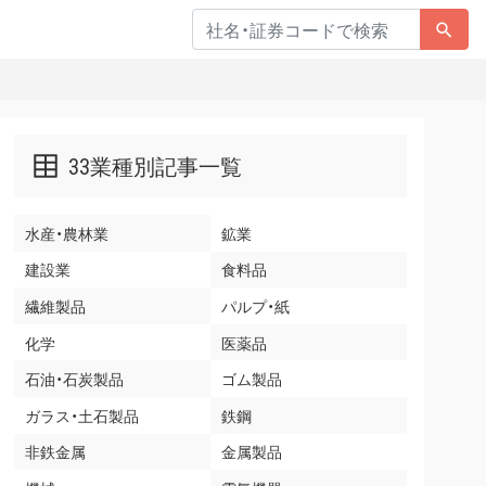
33業種別記事一覧
水産・農林業
鉱業
建設業
食料品
繊維製品
パルプ・紙
化学
医薬品
石油・石炭製品
ゴム製品
ガラス・土石製品
鉄鋼
非鉄金属
金属製品