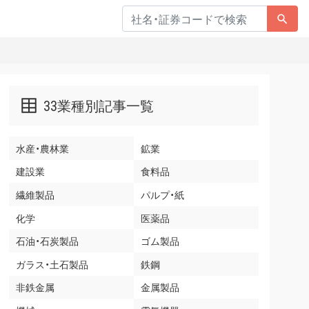
33業種別記事一覧
水産・農林業
鉱業
建設業
食料品
繊維製品
パルプ・紙
化学
医薬品
石油・石炭製品
ゴム製品
ガラス・土石製品
鉄鋼
非鉄金属
金属製品