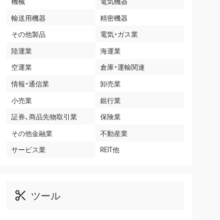
機械
電気機器
輸送用機器
精密機器
その他製品
電気・ガス業
陸運業
海運業
空運業
倉庫・運輸関連
情報・通信業
卸売業
小売業
銀行業
証券、商品先物取引業
保険業
その他金融業
不動産業
サービス業
REIT他
ツール