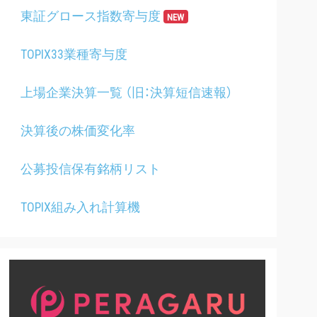
東証グロース指数寄与度
NEW
TOPIX33業種寄与度
上場企業決算一覧 （旧：決算短信速報）
決算後の株価変化率
公募投信保有銘柄リスト
TOPIX組み入れ計算機