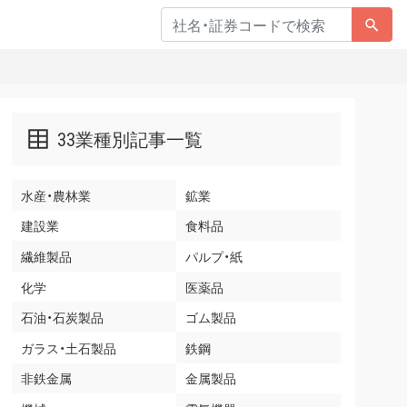
33業種別記事一覧
水産・農林業
鉱業
建設業
食料品
繊維製品
パルプ・紙
化学
医薬品
石油・石炭製品
ゴム製品
ガラス・土石製品
鉄鋼
非鉄金属
金属製品