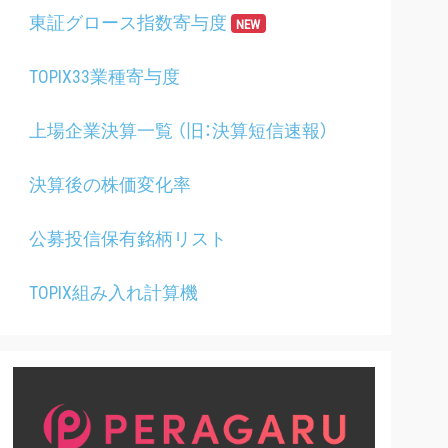
東証グロース指数寄与度
NEW
TOPIX33業種寄与度
上場企業決算一覧 （旧：決算短信速報）
決算後の株価変化率
公募投信保有銘柄リスト
TOPIX組み入れ計算機