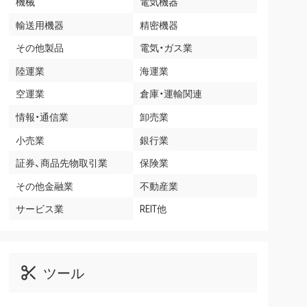
機械
電気機器
輸送用機器
精密機器
その他製品
電気・ガス業
陸運業
海運業
空運業
倉庫・運輸関連
情報・通信業
卸売業
小売業
銀行業
証券、商品先物取引業
保険業
その他金融業
不動産業
サービス業
REIT他
ツール