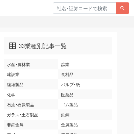
33業種別記事一覧
水産・農林業
鉱業
建設業
食料品
繊維製品
パルプ・紙
化学
医薬品
石油・石炭製品
ゴム製品
ガラス・土石製品
鉄鋼
非鉄金属
金属製品