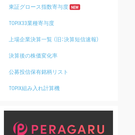
東証グロース指数寄与度
NEW
TOPIX33業種寄与度
上場企業決算一覧 （旧：決算短信速報）
決算後の株価変化率
公募投信保有銘柄リスト
TOPIX組み入れ計算機