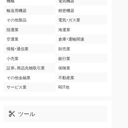
機械
電気機器
輸送用機器
精密機器
その他製品
電気・ガス業
陸運業
海運業
空運業
倉庫・運輸関連
情報・通信業
卸売業
小売業
銀行業
証券、商品先物取引業
保険業
その他金融業
不動産業
サービス業
REIT他
ツール