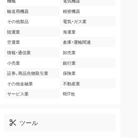
機械
電気機器
輸送用機器
精密機器
その他製品
電気・ガス業
陸運業
海運業
空運業
倉庫・運輸関連
情報・通信業
卸売業
小売業
銀行業
証券、商品先物取引業
保険業
その他金融業
不動産業
サービス業
REIT他
ツール