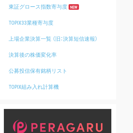
東証グロース指数寄与度
NEW
TOPIX33業種寄与度
上場企業決算一覧 （旧：決算短信速報）
決算後の株価変化率
公募投信保有銘柄リスト
TOPIX組み入れ計算機