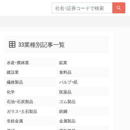
33業種別記事一覧
水産・農林業
鉱業
建設業
食料品
繊維製品
パルプ・紙
化学
医薬品
石油・石炭製品
ゴム製品
ガラス・土石製品
鉄鋼
非鉄金属
金属製品