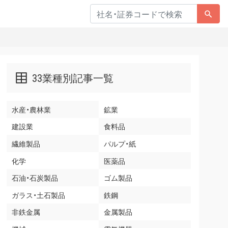
33業種別記事一覧
水産・農林業
鉱業
建設業
食料品
繊維製品
パルプ・紙
化学
医薬品
石油・石炭製品
ゴム製品
ガラス・土石製品
鉄鋼
非鉄金属
金属製品