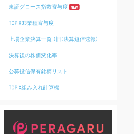
東証グロース指数寄与度
NEW
TOPIX33業種寄与度
上場企業決算一覧 （旧：決算短信速報）
決算後の株価変化率
公募投信保有銘柄リスト
TOPIX組み入れ計算機