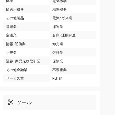
機械
電気機器
輸送用機器
精密機器
その他製品
電気・ガス業
陸運業
海運業
空運業
倉庫・運輸関連
情報・通信業
卸売業
小売業
銀行業
証券、商品先物取引業
保険業
その他金融業
不動産業
サービス業
REIT他
ツール