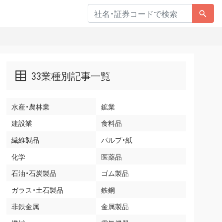
33業種別記事一覧
水産・農林業
鉱業
建設業
食料品
繊維製品
パルプ・紙
化学
医薬品
石油・石炭製品
ゴム製品
ガラス・土石製品
鉄鋼
非鉄金属
金属製品