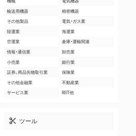
機械
電気機器
輸送用機器
精密機器
その他製品
電気・ガス業
陸運業
海運業
空運業
倉庫・運輸関連
情報・通信業
卸売業
小売業
銀行業
証券、商品先物取引業
保険業
その他金融業
不動産業
サービス業
REIT他
ツール