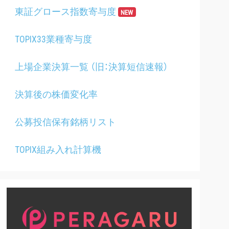
東証グロース指数寄与度
NEW
TOPIX33業種寄与度
上場企業決算一覧 （旧：決算短信速報）
決算後の株価変化率
公募投信保有銘柄リスト
TOPIX組み入れ計算機