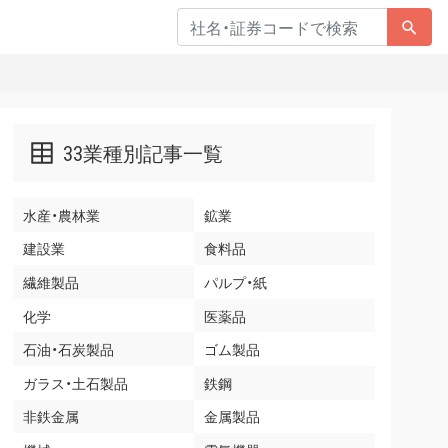
33業種別記事一覧
水産・農林業
鉱業
建設業
食料品
繊維製品
パルプ・紙
化学
医薬品
石油・石炭製品
ゴム製品
ガラス・土石製品
鉄鋼
非鉄金属
金属製品