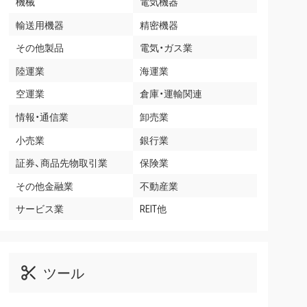
機械
電気機器
輸送用機器
精密機器
その他製品
電気・ガス業
陸運業
海運業
空運業
倉庫・運輸関連
情報・通信業
卸売業
小売業
銀行業
証券、商品先物取引業
保険業
その他金融業
不動産業
サービス業
REIT他
ツール