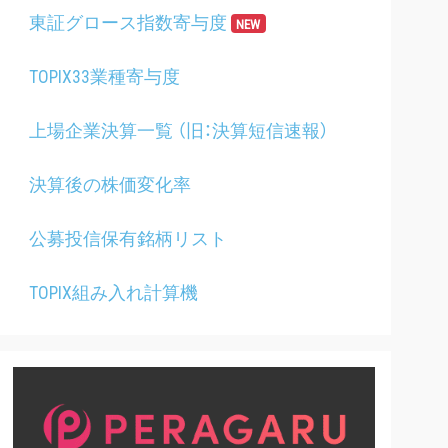
東証グロース指数寄与度
NEW
TOPIX33業種寄与度
上場企業決算一覧 （旧：決算短信速報）
決算後の株価変化率
公募投信保有銘柄リスト
TOPIX組み入れ計算機