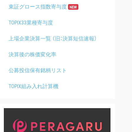
東証グロース指数寄与度
NEW
TOPIX33業種寄与度
上場企業決算一覧 （旧：決算短信速報）
決算後の株価変化率
公募投信保有銘柄リスト
TOPIX組み入れ計算機