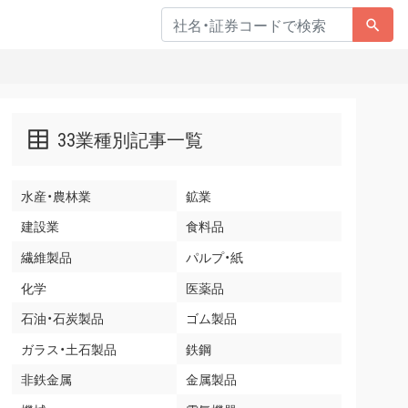
33業種別記事一覧
水産・農林業
鉱業
建設業
食料品
繊維製品
パルプ・紙
化学
医薬品
石油・石炭製品
ゴム製品
ガラス・土石製品
鉄鋼
非鉄金属
金属製品