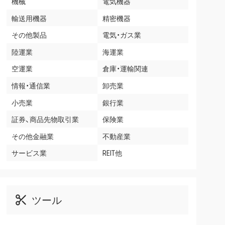
機械
電気機器
輸送用機器
精密機器
その他製品
電気・ガス業
陸運業
海運業
空運業
倉庫・運輸関連
情報・通信業
卸売業
小売業
銀行業
証券、商品先物取引業
保険業
その他金融業
不動産業
サービス業
REIT他
ツール