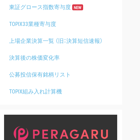
東証グロース指数寄与度
NEW
TOPIX33業種寄与度
上場企業決算一覧 （旧：決算短信速報）
決算後の株価変化率
公募投信保有銘柄リスト
TOPIX組み入れ計算機