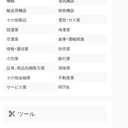
機械
電気機器
輸送用機器
精密機器
その他製品
電気・ガス業
陸運業
海運業
空運業
倉庫・運輸関連
情報・通信業
卸売業
小売業
銀行業
証券、商品先物取引業
保険業
その他金融業
不動産業
サービス業
REIT他
ツール