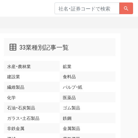
33業種別記事一覧
水産・農林業
鉱業
建設業
食料品
繊維製品
パルプ・紙
化学
医薬品
石油・石炭製品
ゴム製品
ガラス・土石製品
鉄鋼
非鉄金属
金属製品