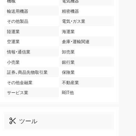
機械
電気機器
輸送用機器
精密機器
その他製品
電気・ガス業
陸運業
海運業
空運業
倉庫・運輸関連
情報・通信業
卸売業
小売業
銀行業
証券、商品先物取引業
保険業
その他金融業
不動産業
サービス業
REIT他
ツール