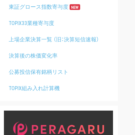
東証グロース指数寄与度
NEW
TOPIX33業種寄与度
上場企業決算一覧 （旧：決算短信速報）
決算後の株価変化率
公募投信保有銘柄リスト
TOPIX組み入れ計算機