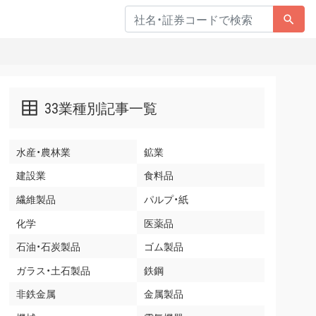
33業種別記事一覧
水産・農林業
鉱業
建設業
食料品
繊維製品
パルプ・紙
化学
医薬品
石油・石炭製品
ゴム製品
ガラス・土石製品
鉄鋼
非鉄金属
金属製品