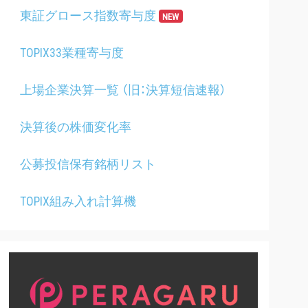
東証グロース指数寄与度
NEW
TOPIX33業種寄与度
上場企業決算一覧 （旧：決算短信速報）
決算後の株価変化率
公募投信保有銘柄リスト
TOPIX組み入れ計算機