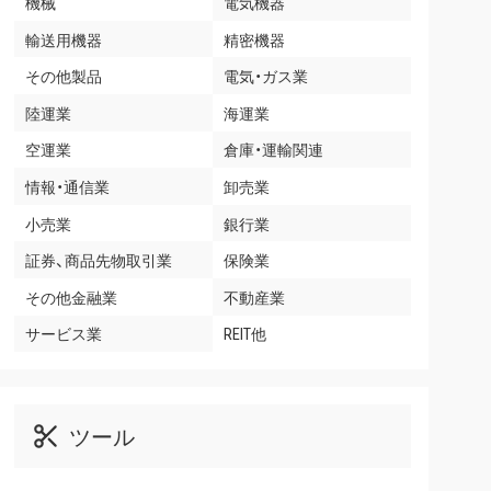
機械
電気機器
輸送用機器
精密機器
その他製品
電気・ガス業
陸運業
海運業
空運業
倉庫・運輸関連
情報・通信業
卸売業
小売業
銀行業
証券、商品先物取引業
保険業
その他金融業
不動産業
サービス業
REIT他
ツール