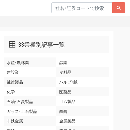
33業種別記事一覧
水産・農林業
鉱業
建設業
食料品
繊維製品
パルプ・紙
化学
医薬品
石油・石炭製品
ゴム製品
ガラス・土石製品
鉄鋼
非鉄金属
金属製品