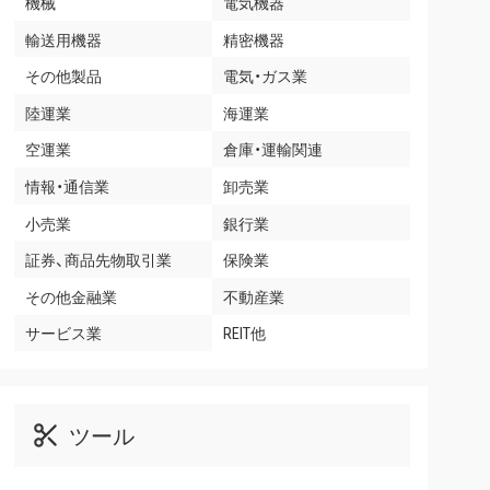
機械
電気機器
輸送用機器
精密機器
その他製品
電気・ガス業
陸運業
海運業
空運業
倉庫・運輸関連
情報・通信業
卸売業
小売業
銀行業
証券、商品先物取引業
保険業
その他金融業
不動産業
サービス業
REIT他
ツール