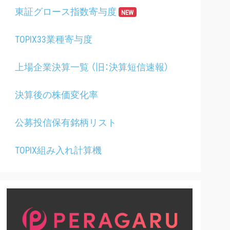
東証グロース指数寄与度
NEW
TOPIX33業種寄与度
上場企業決算一覧 （旧：決算短信速報）
決算後の株価変化率
公募投信保有銘柄リスト
TOPIX組み入れ計算機