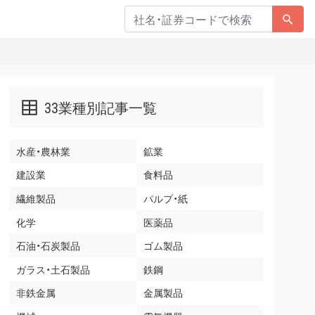
33業種別記事一覧
水産・農林業
鉱業
建設業
食料品
繊維製品
パルプ・紙
化学
医薬品
石油・石炭製品
ゴム製品
ガラス・土石製品
鉄鋼
非鉄金属
金属製品