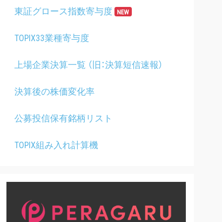
東証グロース指数寄与度
NEW
TOPIX33業種寄与度
上場企業決算一覧 （旧：決算短信速報）
決算後の株価変化率
公募投信保有銘柄リスト
TOPIX組み入れ計算機