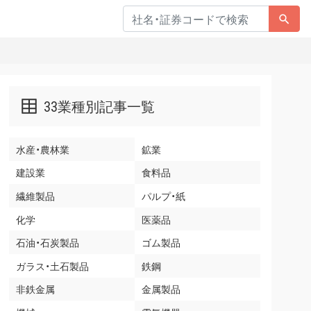
33業種別記事一覧
水産・農林業
鉱業
建設業
食料品
繊維製品
パルプ・紙
化学
医薬品
石油・石炭製品
ゴム製品
ガラス・土石製品
鉄鋼
非鉄金属
金属製品