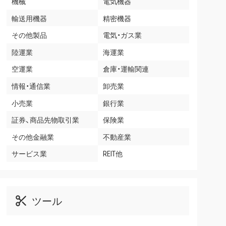
機械
電気機器
輸送用機器
精密機器
その他製品
電気・ガス業
陸運業
海運業
空運業
倉庫・運輸関連
情報・通信業
卸売業
小売業
銀行業
証券、商品先物取引業
保険業
その他金融業
不動産業
サービス業
REIT他
ツール