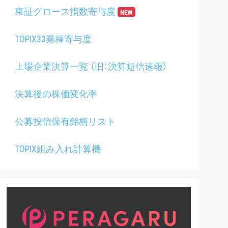
東証グロース指数寄与度
NEW
TOPIX33業種寄与度
上場企業決算一覧 （旧：決算短信速報）
決算後の株価変化率
公募投信保有銘柄リスト
TOPIX組み入れ計算機