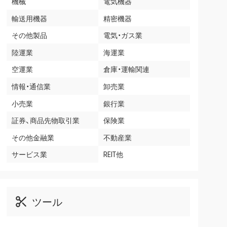
機械
電気機器
輸送用機器
精密機器
その他製品
電気・ガス業
陸運業
海運業
空運業
倉庫・運輸関連
情報・通信業
卸売業
小売業
銀行業
証券、商品先物取引業
保険業
その他金融業
不動産業
サービス業
REIT他
ツール