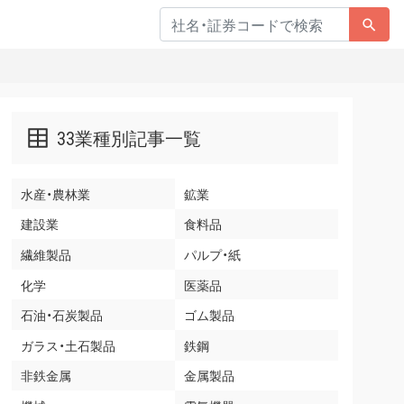
33業種別記事一覧
水産・農林業
鉱業
建設業
食料品
繊維製品
パルプ・紙
化学
医薬品
石油・石炭製品
ゴム製品
ガラス・土石製品
鉄鋼
非鉄金属
金属製品