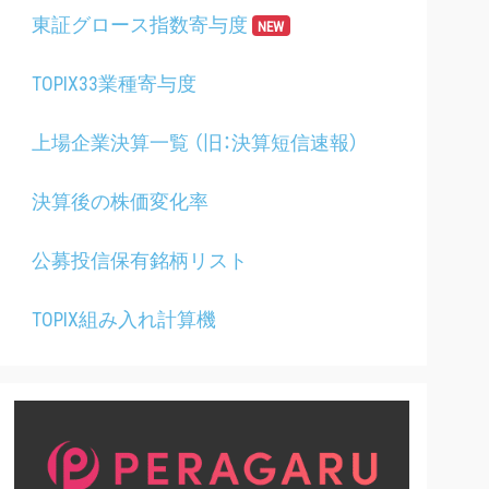
東証グロース指数寄与度
NEW
TOPIX33業種寄与度
上場企業決算一覧 （旧：決算短信速報）
決算後の株価変化率
公募投信保有銘柄リスト
TOPIX組み入れ計算機