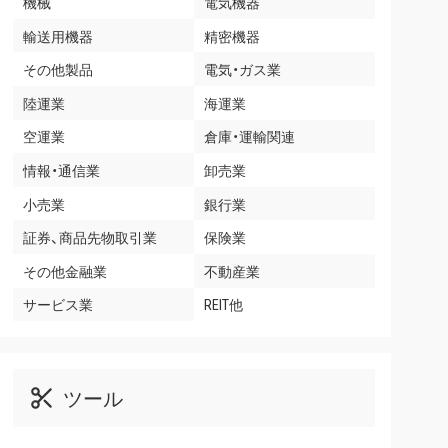
機械
電気機器
輸送用機器
精密機器
その他製品
電気・ガス業
陸運業
海運業
空運業
倉庫・運輸関連
情報・通信業
卸売業
小売業
銀行業
証券、商品先物取引業
保険業
その他金融業
不動産業
サービス業
REIT他
ツール