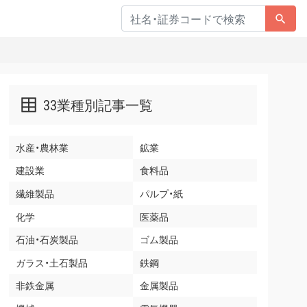
33業種別記事一覧
水産・農林業
鉱業
建設業
食料品
繊維製品
パルプ・紙
化学
医薬品
石油・石炭製品
ゴム製品
ガラス・土石製品
鉄鋼
非鉄金属
金属製品