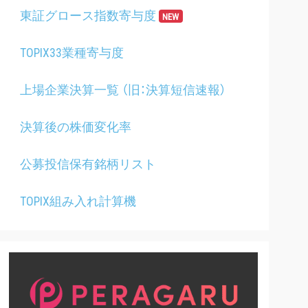
東証グロース指数寄与度
NEW
TOPIX33業種寄与度
上場企業決算一覧 （旧：決算短信速報）
決算後の株価変化率
公募投信保有銘柄リスト
TOPIX組み入れ計算機