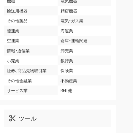
機械
電気機器
輸送用機器
精密機器
その他製品
電気・ガス業
陸運業
海運業
空運業
倉庫・運輸関連
情報・通信業
卸売業
小売業
銀行業
証券、商品先物取引業
保険業
その他金融業
不動産業
サービス業
REIT他
ツール