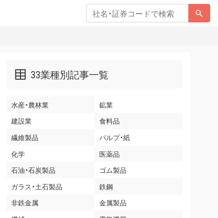
33業種別記事一覧
水産・農林業
鉱業
建設業
食料品
繊維製品
パルプ・紙
化学
医薬品
石油・石炭製品
ゴム製品
ガラス・土石製品
鉄鋼
非鉄金属
金属製品