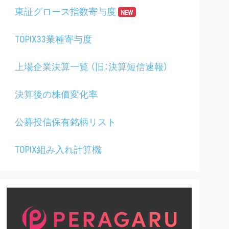
東証グロース指数寄与度
NEW
TOPIX33業種寄与度
上場企業決算一覧 （旧：決算短信速報）
決算後の株価変化率
公募投信保有銘柄リスト
TOPIX組み入れ計算機