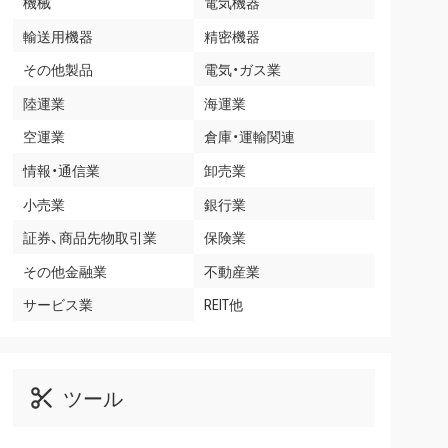
機械
電気機器
輸送用機器
精密機器
その他製品
電気・ガス業
陸運業
海運業
空運業
倉庫・運輸関連
情報・通信業
卸売業
小売業
銀行業
証券、商品先物取引業
保険業
その他金融業
不動産業
サービス業
REIT他
ツール