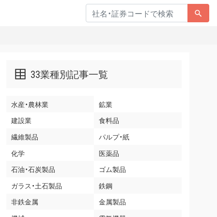
33業種別記事一覧
水産・農林業
鉱業
建設業
食料品
繊維製品
パルプ・紙
化学
医薬品
石油・石炭製品
ゴム製品
ガラス・土石製品
鉄鋼
非鉄金属
金属製品