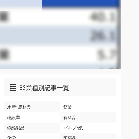
33業種別記事一覧
水産・農林業
鉱業
建設業
食料品
繊維製品
パルプ・紙
化学
医薬品