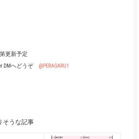
次第更新予定
er DMへどうぞ
@PERAGARU1
りそうな記事