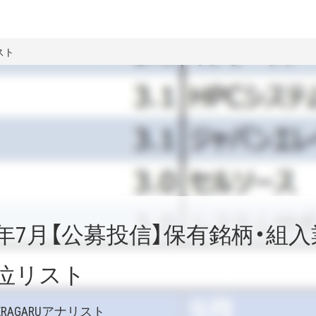
スト
2年7月【公募投信】保有銘柄・
位リスト
ERAGARUアナリスト