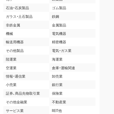
石油・石炭製品
ゴム製品
ガラス・土石製品
鉄鋼
非鉄金属
金属製品
機械
電気機器
輸送用機器
精密機器
その他製品
電気・ガス業
陸運業
海運業
空運業
倉庫・運輸関連
情報・通信業
卸売業
小売業
銀行業
証券、商品先物取引業
保険業
その他金融業
不動産業
サービス業
REIT他