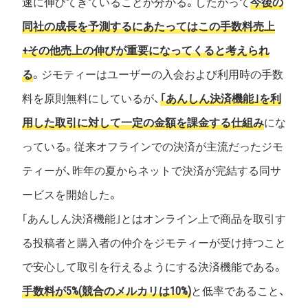
速に伸びてきていることが分かる。したがって
今後の
同社の成長を予測するにあたってはこの手数料売上
+その他売上の伸びが重要になってくると考えられ
る
。ジモティーはユーザーの入会および利用時の手数
料を原則無料にしているが、
｢あんしん決済機能｣を利
用した取引に対して一定の金額を課金する仕組み
にな
っている。従来オフラインでの決済が主流だったジモ
ティーが、昨年の夏からネットで決済が完結する同サ
ービスを開始した。
｢あんしん決済機能｣とはオンライン上で商品を取引す
る投稿者と購入者の仲介をジモティーが受け持つこと
で安心して取引を行えるようにする決済機能である。
手数料が5%(競合のメルカリは10%)
と低率であること、