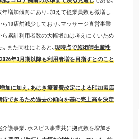
3月期はコロナ禍前の水準まで戻る見通し
である。
数年増加傾向にあり、加えて従業員数も微増し
から10店舗減少しており、マッサージ直営事業
から累計利用者数の大幅増加は考えにくいため
いた。また同社によると、
現時点で施術師生産性
026年3月期以降も利用者増を目指すとのこと
な増加に加え、あはき療養費改定によるFC加盟店
期待できるため過去の傾向を基に売上高を決定
宅介護事業、ホスピス事業共に拠点数を増加さ