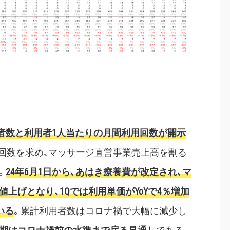
用者数と利用者1人当たりの月間利用回数が開示
回数を求め、マッサージ直営事業売上高を割る
。
24年6月1日から、あはき療養費が改定され、マ
の値上げとなり、1Qでは利用単価がYoYで4％増加
いる
。累計利用者数はコロナ禍で大幅に減少し