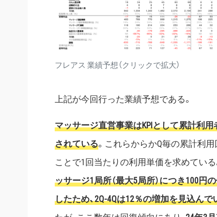
フレアス 業績予想（クリックで拡大）
上記が今回行った業績予想である。
マッサージ直営事業はKPIとして累計利
されている
。これらからかQ毎の累計利用
ことで1回当たりの利用単価を求めている
ッサージ1局所（最大5局所）につき100円
したため、2Q-4Qは12％の増加を見込んで