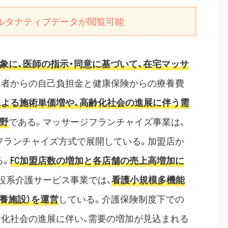
スのオルタナティブデータが閲覧可能
象に、医師の指示・同意に基づいて、在宅マッサ
用者からの自己負担金と健康保険からの療養費
よる施術単価増や、高齢化社会の進展に伴う需
野
である。マッサージフランチャイズ事業は、
フランチャイズ方式で展開している。加盟店か
る。
FC加盟店数の増加と各店舗の売上高増加に
設系介護サービス事業では、
看護小規模多機能
養施設）を運営
している。介護保険制度下での
齢化社会の進展に伴い、需要の増加が見込まれる