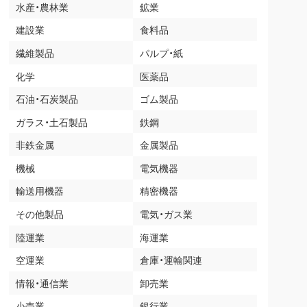
水産・農林業
鉱業
建設業
食料品
繊維製品
パルプ・紙
化学
医薬品
石油・石炭製品
ゴム製品
ガラス・土石製品
鉄鋼
非鉄金属
金属製品
機械
電気機器
輸送用機器
精密機器
その他製品
電気・ガス業
陸運業
海運業
空運業
倉庫・運輸関連
情報・通信業
卸売業
小売業
銀行業