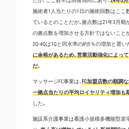
たが、ここ数年は回復傾向にあり、
24年
施術者1人当たりの1日の施術回数はここ
ているとのことだが、拠点数は21年3月期
の拠点数を増加させる方針ではないこと
2Q-4Qは1Qと同水準の約5％の増加と置
に余裕があるため、営業活動強化によって2
だ
。
マッサージFC事業は、
FC加盟店数の順調
一拠点当たりの平均ロイヤリティ増加も
した。
施設系介護事業は看護小規模多機能型居