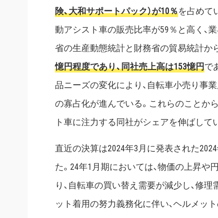
険、大和サポートパック）が10％
を占めて
動アシスト車の販売比率が59％と高く、業
省の生産動態統計と財務省の貿易統計か
憶円程度であり、同社売上高は153憶円
で
品ニーズの変化により、自転車小売り事業
の寡占化が進んでいる。これらのことか
ト車に注力する同社がシェアを伸ばして
直近の決算は2024年3月に発表された20
た。24年1月期においては、物価の上昇
り、自転車の買い替え需要が減少し、修理需
ット着用の努力義務化に伴い、ヘルメッ