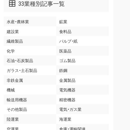
33業種別記事一覧
水産・農林業
鉱業
建設業
食料品
繊維製品
パルプ・紙
化学
医薬品
石油・石炭製品
ゴム製品
ガラス・土石製品
鉄鋼
非鉄金属
金属製品
機械
電気機器
輸送用機器
精密機器
その他製品
電気・ガス業
陸運業
海運業
空運業
倉庫・運輸関連