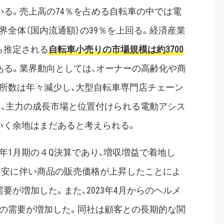
いる。売上高の74％を占める自転車の中では電
界全体（国内流通額）の39％を上回る。経済産業
ら推定される
自転車小売りの市場規模は約3700
ある。業界動向としては、オーナーの高齢化や商
所数は年々減少し、大型自転車専門店チェーン
ら、主力の成長市場と位置付けられる電動アシス
いく余地はまだあると考えられる。
24年1月期の４Q決算であり、増収増益で着地し
や円安に伴い商品の販売価格が上昇したことによ
要が増加した。また、2023年4月からのヘルメ
トの需要が増加した。同社は顧客との長期的な関