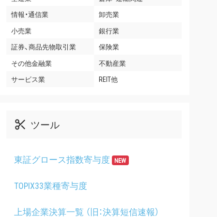
情報・通信業
卸売業
小売業
銀行業
証券、商品先物取引業
保険業
その他金融業
不動産業
サービス業
REIT他
ツール
東証グロース指数寄与度
NEW
TOPIX33業種寄与度
上場企業決算一覧 （旧：決算短信速報）