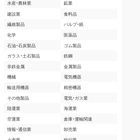
水産・農林業
鉱業
建設業
食料品
繊維製品
パルプ・紙
化学
医薬品
石油・石炭製品
ゴム製品
ガラス・土石製品
鉄鋼
非鉄金属
金属製品
機械
電気機器
輸送用機器
精密機器
その他製品
電気・ガス業
陸運業
海運業
空運業
倉庫・運輸関連
情報・通信業
卸売業
小売業
銀行業