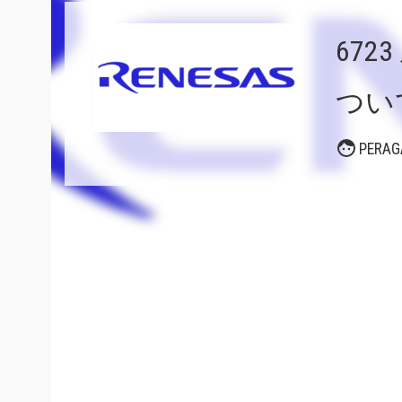
67
つい
PER