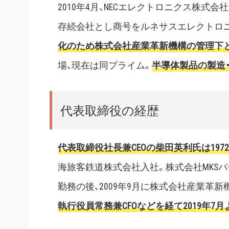
2010年4月、NECエレクトロニクス株
存続会社とし商号をルネサスエレクトロニク
化のため株式会社産業革新機構の管理下
場、現在は同プライム。
半導体製品の製造
代表取締役の経歴
代表取締役社長兼CEOの柴田英利氏は197
海旅客鉄道株式会社入社。株式会社MKS
勤務の後、2009年9月に株式会社産業革新
執行役員常務兼CFOなどを経て2019年7