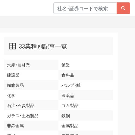
33業種別記事一覧
水産・農林業
鉱業
建設業
食料品
繊維製品
パルプ・紙
化学
医薬品
石油・石炭製品
ゴム製品
ガラス・土石製品
鉄鋼
非鉄金属
金属製品