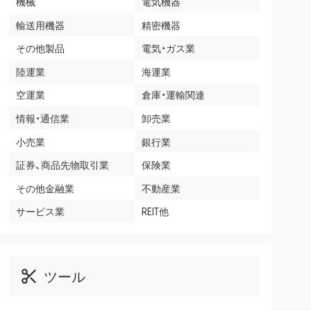
機械
電気機器
輸送用機器
精密機器
その他製品
電気・ガス業
陸運業
海運業
空運業
倉庫・運輸関連
情報・通信業
卸売業
小売業
銀行業
証券、商品先物取引業
保険業
その他金融業
不動産業
サービス業
REIT他
ツール