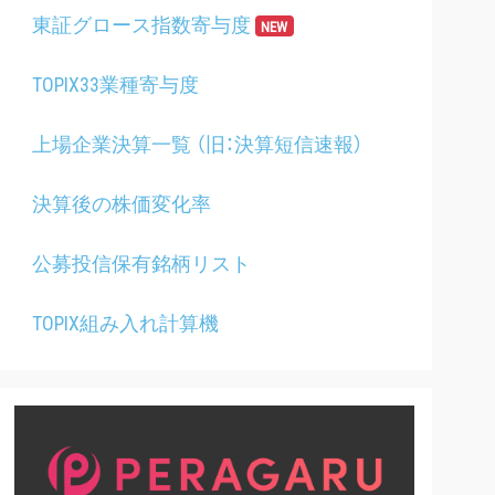
東証グロース指数寄与度
NEW
TOPIX33業種寄与度
上場企業決算一覧 （旧：決算短信速報）
決算後の株価変化率
公募投信保有銘柄リスト
TOPIX組み入れ計算機