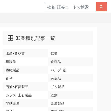
33業種別記事一覧
水産・農林業
鉱業
建設業
食料品
繊維製品
パルプ・紙
化学
医薬品
石油・石炭製品
ゴム製品
ガラス・土石製品
鉄鋼
非鉄金属
金属製品