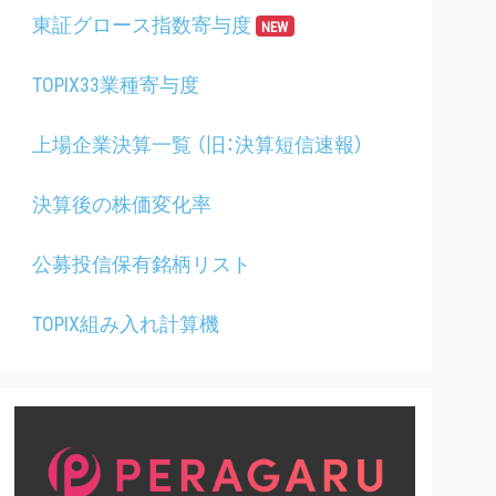
東証グロース指数寄与度
NEW
TOPIX33業種寄与度
上場企業決算一覧 （旧：決算短信速報）
決算後の株価変化率
公募投信保有銘柄リスト
TOPIX組み入れ計算機