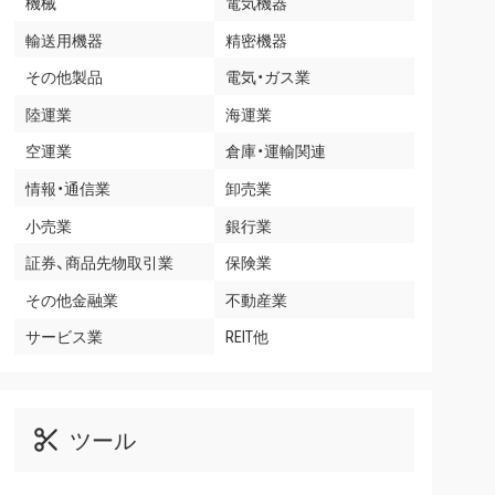
機械
電気機器
輸送用機器
精密機器
その他製品
電気・ガス業
陸運業
海運業
空運業
倉庫・運輸関連
情報・通信業
卸売業
小売業
銀行業
証券、商品先物取引業
保険業
その他金融業
不動産業
サービス業
REIT他
ツール