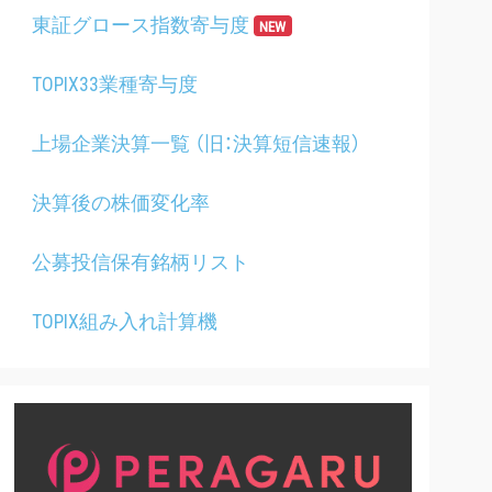
東証グロース指数寄与度
NEW
TOPIX33業種寄与度
上場企業決算一覧 （旧：決算短信速報）
決算後の株価変化率
公募投信保有銘柄リスト
TOPIX組み入れ計算機