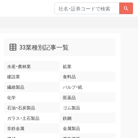
33業種別記事一覧
水産・農林業
鉱業
建設業
食料品
繊維製品
パルプ・紙
化学
医薬品
石油・石炭製品
ゴム製品
ガラス・土石製品
鉄鋼
非鉄金属
金属製品