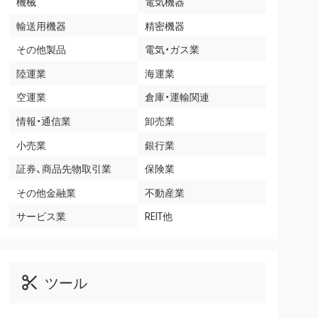
機械
電気機器
輸送用機器
精密機器
その他製品
電気・ガス業
陸運業
海運業
空運業
倉庫・運輸関連
情報・通信業
卸売業
小売業
銀行業
証券、商品先物取引業
保険業
その他金融業
不動産業
サービス業
REIT他
ツール