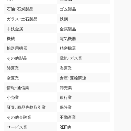
石油・石炭製品
ゴム製品
ガラス・土石製品
鉄鋼
非鉄金属
金属製品
機械
電気機器
輸送用機器
精密機器
その他製品
電気・ガス業
陸運業
海運業
空運業
倉庫・運輸関連
情報・通信業
卸売業
小売業
銀行業
証券、商品先物取引業
保険業
その他金融業
不動産業
サービス業
REIT他