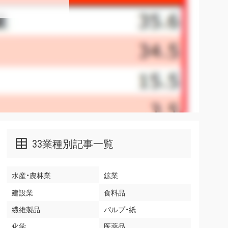
33業種別記事一覧
水産・農林業
鉱業
建設業
食料品
繊維製品
パルプ・紙
化学
医薬品