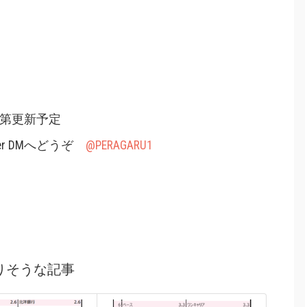
次第更新予定
er DMへどうぞ
@PERAGARU1
りそうな記事