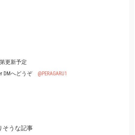
次第更新予定
er DMへどうぞ
@PERAGARU1
りそうな記事