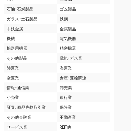
石油・石炭製品
ゴム製品
ガラス・土石製品
鉄鋼
非鉄金属
金属製品
機械
電気機器
輸送用機器
精密機器
その他製品
電気・ガス業
陸運業
海運業
空運業
倉庫・運輸関連
情報・通信業
卸売業
小売業
銀行業
証券、商品先物取引業
保険業
その他金融業
不動産業
サービス業
REIT他